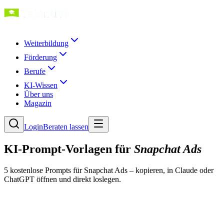
Weiterbildung
Förderung
Berufe
KI-Wissen
Über uns
Magazin
Login
Beraten lassen
KI-Prompt-Vorlagen für
Snapchat Ads
5
kostenlose Prompt
s
für
Snapchat Ads
– kopieren, in Claude oder
ChatGPT öffnen und direkt loslegen.