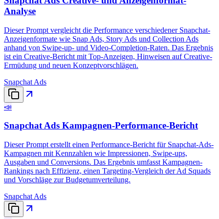
Snapchat Ads Creative- und Anzeigenformat-
Analyse
Dieser Prompt vergleicht die Performance verschiedener Snapchat-
Anzeigenformate wie Snap Ads, Story Ads und Collection Ads
anhand von Swipe-up- und Video-Completion-Raten. Das Ergebnis
ist ein Creative-Bericht mit Top-Anzeigen, Hinweisen auf Creative-
Ermüdung und neuen Konzeptvorschlägen.
Snapchat Ads
📣
Snapchat Ads Kampagnen-Performance-Bericht
Dieser Prompt erstellt einen Performance-Bericht für Snapchat-Ads-
Kampagnen mit Kennzahlen wie Impressionen, Swipe-ups,
Ausgaben und Conversions. Das Ergebnis umfasst Kampagnen-
Rankings nach Effizienz, einen Targeting-Vergleich der Ad Squads
und Vorschläge zur Budgetumverteilung.
Snapchat Ads