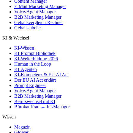
Content Manager
E-Mail-Marketing Manager
Voice-Agent Manager
B2B Marketing Manager
Gehaltsvergleich-Rechner
Gehaltstabelle
KI & Wechsel
KI-Wissen
KI-Prompt-Bibliothek
KI-Weiterbildung 2026
Human in the Loop
KI-Agenten
KI-Kompetenz & EU AI Act
Der EU AI Act erklärt
Prompt Engineer
Voice-Agent Manager
B2B Marketing Manager
Berufswechsel mit KI
Bürokauffrau → KI-Manager
Wissen
Magazin
Glossar