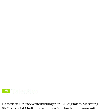
vollständigen Prompt-
Bibliothek
Prompts
kopieren
Kurse entdecken
Förderung verstehen
Geförderte Online-Weiterbildungen in KI, digitalem Marketing,
SEO & Social Media – je nach persönlicher Bewilligung mit