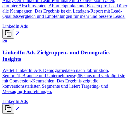
Analysiert LinkedIn-Lead-Formulare und Conversion-Daten,
darunter Abschlussraten, Abbruchpunkte und Kosten pro Lead über
alle Kampagnen. Das Ergebnis ist ein Leadgen-Report mit Lead-
Qualitätsvergleich und Empfehlungen für mehr und bessere Leads.
LinkedIn Ads
📣
LinkedIn Ads Zielgruppen- und Demografie-
Insights
Wertet LinkedIn-Ads-Demografiedaten nach Jobfunktion,
Seniorität, Branche und Unternehmensgröße aus und verknüpft sie
mit Conversion-Kennzahlen. Das Ergebnis zeigt die
konversionsstärksten Segmente und liefert Targeting- und
Messaging-Empfehlungen.
LinkedIn Ads