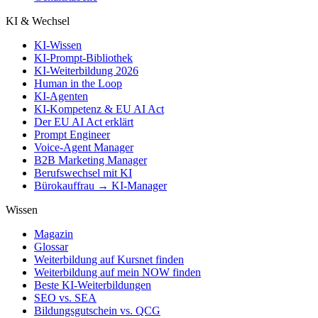
KI & Wechsel
KI-Wissen
KI-Prompt-Bibliothek
KI-Weiterbildung 2026
Human in the Loop
KI-Agenten
KI-Kompetenz & EU AI Act
Der EU AI Act erklärt
Prompt Engineer
Voice-Agent Manager
B2B Marketing Manager
Berufswechsel mit KI
Bürokauffrau → KI-Manager
Wissen
Magazin
Glossar
Weiterbildung auf Kursnet finden
Weiterbildung auf mein NOW finden
Beste KI-Weiterbildungen
SEO vs. SEA
Bildungsgutschein vs. QCG