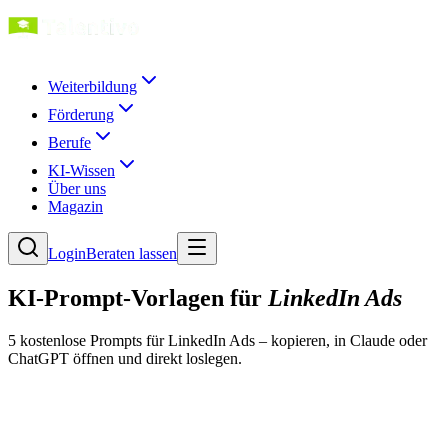
Weiterbildung
Förderung
Berufe
KI-Wissen
Über uns
Magazin
Login
Beraten lassen
KI-Prompt-Vorlagen für
LinkedIn Ads
5
kostenlose Prompt
s
für
LinkedIn Ads
– kopieren, in Claude oder
ChatGPT öffnen und direkt loslegen.