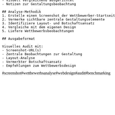
- Visuell vergleichend ausgerichtet

- Notizen zur Gestaltungsbeobachtung

## Analyse-Methodik

1. Erstelle einen Screenshot der Wettbewerber-Startseit
2. Vermerke sichtbare zentrale Gestaltungselemente

3. Identifiziere Layout- und Botschaftsansatz

4. Vergleiche mit dem eigenen Design

5. Liefere Wettbewerbsbeobachtungen

## Ausgabeformat

Visuelles Audit mit:

- Screenshot-URL(s)

- Zentrale Beobachtungen zur Gestaltung

- Layout-Analyse

- Vermerkter Botschaftsansatz

- Empfehlungen zum Wettbewerbsdesign
#
screenshot
#
wettbewerbsanalyse
#
webdesign
#
audit
#
benchmarking