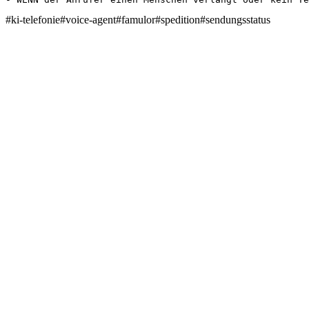
#
ki-telefonie
#
voice-agent
#
famulor
#
spedition
#
sendungsstatus